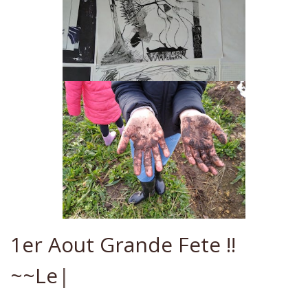
1
e
r
A
o
u
t
G
r
a
n
d
e
F
e
t
e
!
!
~
~
L
e
t
|