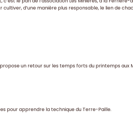
, c’est le pari de l’association Les Minières, à la Ferriè
r cultiver, d’une manière plus responsable, le lien de chac
 propose un retour sur les temps forts du printemps aux 
nières pour apprendre la technique du Terre-Paille.