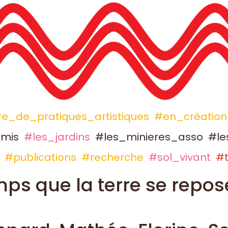
e_de_pratiques_artistiques
#en_création
mis
#les_jardins
#les_minieres_asso
#le
#publications
#recherche
#sol_vivant
#t
mps que la terre se repos