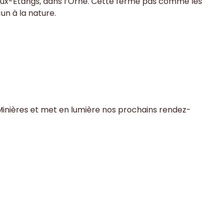
re-aux-Étangs, dans l’Orne. Cette ferme pas comme les
un à la nature.
Minières et met en lumière nos prochains rendez-