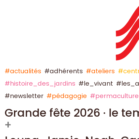
#actualités
#adhérents
#ateliers
#centr
#histoire_des_jardins
#le_vivant
#les_a
#newsletter
#pédagogie
#permaculture
Grande fête 2026 · le te
+