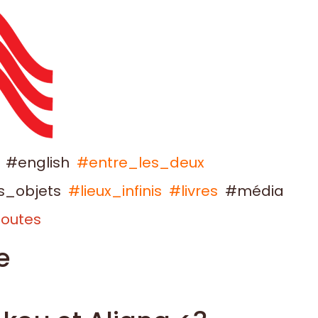
#english
#entre_les_deux
s_objets
#lieux_infinis
#livres
#média
outes
e