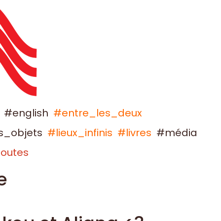
#english
#entre_les_deux
s_objets
#lieux_infinis
#livres
#média
outes
e