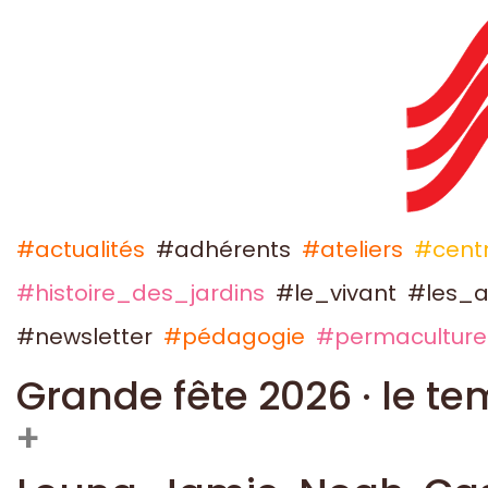
#actualités
#adhérents
#ateliers
#centr
#histoire_des_jardins
#le_vivant
#les_a
#newsletter
#pédagogie
#permaculture
Grande fête 2026 · le te
+