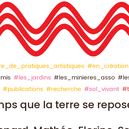
e_de_pratiques_artistiques
#en_création
mis
#les_jardins
#les_minieres_asso
#le
#publications
#recherche
#sol_vivant
#t
mps que la terre se repos