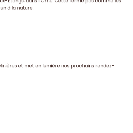
re-aux-Étangs, dans l’Orne. Cette ferme pas comme les
un à la nature.
Minières et met en lumière nos prochains rendez-