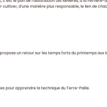
, c’est le pari de l’association Les Minières, à la Ferriè
r cultiver, d’une manière plus responsable, le lien de chac
 propose un retour sur les temps forts du printemps aux 
nières pour apprendre la technique du Terre-Paille.