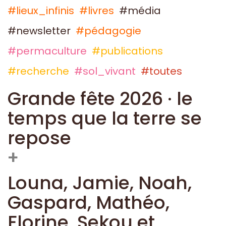
#lieux_infinis
#livres
#média
#newsletter
#pédagogie
#permaculture
#publications
#recherche
#sol_vivant
#toutes
Grande fête 2026 · le
temps que la terre se
repose
+
Louna, Jamie, Noah,
Gaspard, Mathéo,
Florine, Sekou et